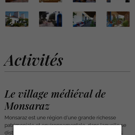
Activités
Le village médiéval de
Monsaraz
Monsaraz est une région d'une grande richesse
patrimoniale et environnementale, dans laquelle se
distingue la grande concentration de monuments